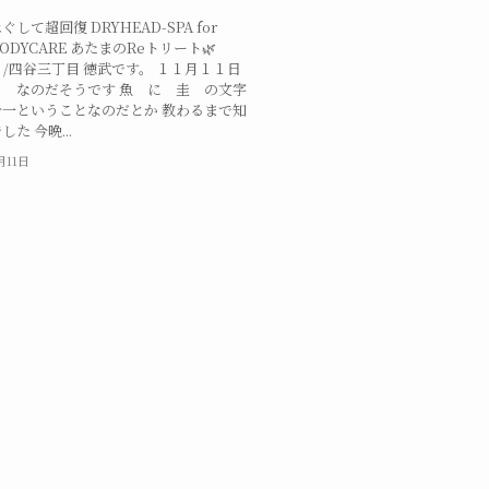
して超回復 DRYHEAD-SPA for
/BODYCARE あたまのReトリート🌿
oi /四谷三丁目 徳武です。 １１月１１日
 なのだそうです 魚 に 圭 の文字
一ということなのだとか 教わるまで知
た 今晩...
月11日