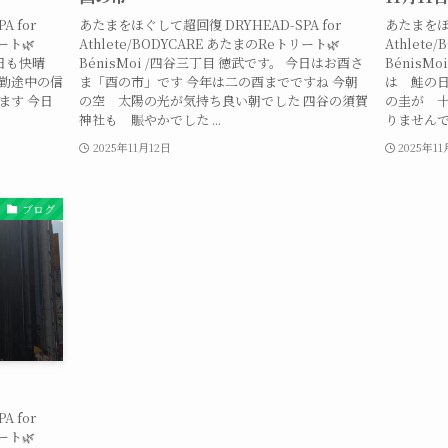
 for
あたまをほぐして超回復 DRYHEAD-SPA for
あたまをほぐ
ート🌿
Athlete/BODYCARE あたまのReトリート🌿
Athlete
今日も快晴
BénisMoi /四谷三丁目 徳武です。 今日はお酉さ
BénisM
通勤途中の信
ま「酉の市」です 今年は二の酉までですね 今朝
は 鮭の日
ます 今日
の空 太陽の光が気持ち良い朝でした 四谷の須賀
の圭が 十
神社も 賑やかでした ...
りませんでし
2025年11月12日
2025年11
ブログ
 for
ート🌿