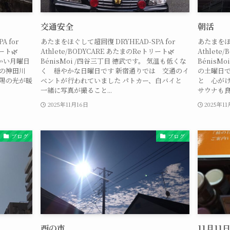
交通安全
朝活
 for
あたまをほぐして超回復 DRYHEAD-SPA for
あたまをほぐ
ート🌿
Athlete/BODYCARE あたまのReトリート🌿
Athlete
暖かい月曜日
BénisMoi /四谷三丁目 徳武です。 気温も低くな
BénisM
の神田川
く 穏やかな日曜日です 新宿通りでは 交通のイ
の土曜日で
陽の光が暖
ベントが行われていました パトカー、白バイと
と 心がけ
一緒に写真が撮ること...
サウナも良
2025年11月16日
2025年1
ブログ
ブログ
酉の市
11月11