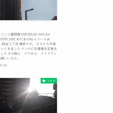
ん
して超回復 DRYHEAD-SPA for
/BODYCARE あたまのReトリート🌿
oi /四谷三丁目 徳武です。 そろそろ手袋
ってきました ランチに生姜焼き定食を
した その際に ママから メイクアッ
誘いいただ...
1月21日
ブログ