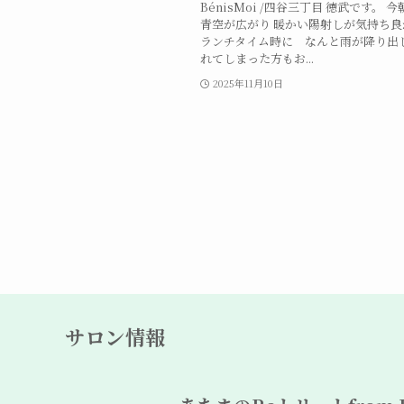
BénisMoi /四谷三丁目 徳武です。 
青空が広がり 暖かい陽射しが気持ち
ランチタイム時に なんと雨が降り出し
れてしまった方もお...
2025年11月10日
サロン情報