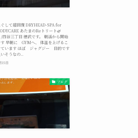
して超回復 DRYHEAD-SPA for
/BODYCARE あたまのReトリート🌿
oi /四谷三丁目 徳武です。 朝活から開始
す 早朝に GYMへ、 体温を上げるこ
ています ほぼ ジャグジー 目的です
いそうなの...
1月15日
ブログ
日