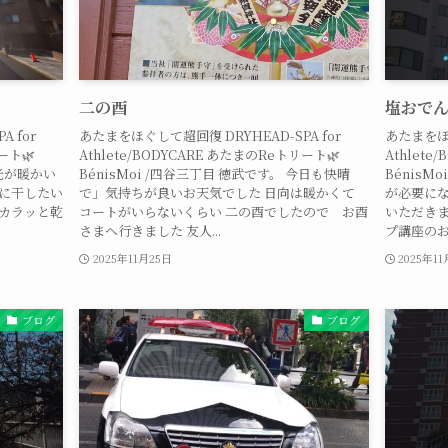
二の酉
塩おで
 for
あたまをほぐして超回復 DRYHEAD-SPA for
あたまをほぐ
ート🌿
Athlete/BODYCARE あたまのReトリート🌿
Athlete
の光が暖かい
BénisMoi /四谷三丁目 徳武です。 今日も快晴
BénisM
開に干したい
で」気持ちが良いお天気でした 日向は暖かくて
が必要にな
もカラッと乾
コートがいらないくらい 二の酉でしたので お酉
いただきま
さまへ行きました 友人...
プ講座のお
2025年11月25日
2025年1
ブログ
ブログ