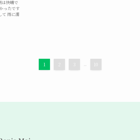
今朝は快晴で
良かったです
て 雨に濡
1
2
3
...
10