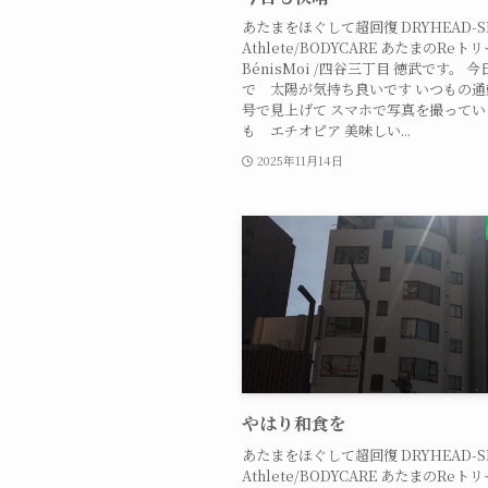
あたまをほぐして超回復 DRYHEAD-SPA
Athlete/BODYCARE あたまのReトリ
BénisMoi /四谷三丁目 徳武です。 
で 太陽が気持ち良いです いつもの
号で見上げて スマホで写真を撮ってい
も エチオピア 美味しい...
2025年11月14日
やはり和食を
あたまをほぐして超回復 DRYHEAD-SPA
Athlete/BODYCARE あたまのReトリ