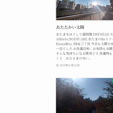
あたたかい太陽
あたまをほぐして超回復 DRYHEAD-SPA
Athlete/BODYCARE あたまのReトリ
BénisMoi /四谷三丁目 今日も太陽
一日でした お洗濯日和、お布団も全
そんな気持ちになる陽気です 洗濯物
くと おひさまの匂い...
2025年11月26日