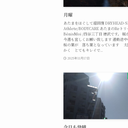
月曜
あたまをほぐして超回復 DRYHEAD-SPA
Athlete/BODYCARE あたまのReトリ
BénisMoi /四谷三丁目 徳武です。 
今週も宜しくお願い致します 通勤途中
桜の葉が 落ち葉となっています 太
かく とてもキレイで...
2025年11月17日
今日も快晴